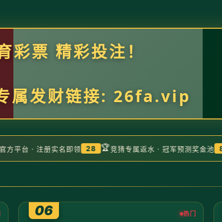
首页
直播大厅
移动客户端
关于我们
体育新闻
隐私政策说明
2. 我们收集的信
空间，我们重视用户信息的
包括您在注册或使用服务过
受本政策的所有内容。
为、位置信息等技术数据。
4. 信息保护与存
app平台服务、保障系统安
您的数据将被加密存储于中