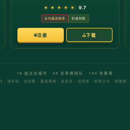
年度数据科技应用奖
最具用户满意度平台
数据安全护盾
系构建平台安全屏障，确保用户访问、操作、交互等环节的数据